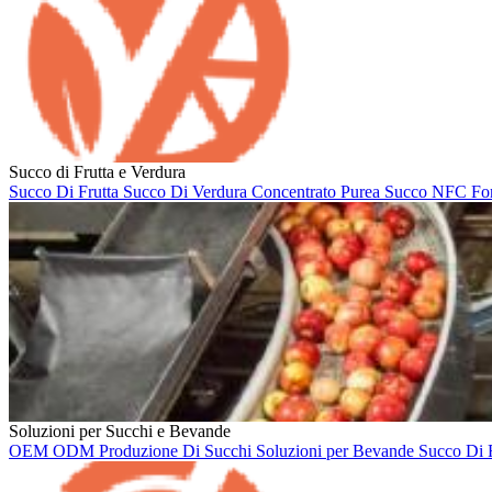
Succo di Frutta e Verdura
Succo Di Frutta
Succo Di Verdura
Concentrato
Purea
Succo NFC
Fo
Soluzioni per Succhi e Bevande
OEM
ODM
Produzione Di Succhi
Soluzioni per Bevande
Succo Di 