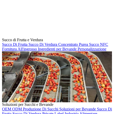
Succo di Frutta e Verdura
Succo Di Frutta
Succo Di Verdura
Concentrato
Purea
Succo NFC
Fornitura All'ingrosso
Ingredienti per Bevande
Personalizzazione
Soluzioni per Succhi e Bevande
OEM
ODM
Produzione Di Succhi
Soluzioni per Bevande
Succo Di
Frutta
Succo Di Verdura
Private Label
Industria Alimentare